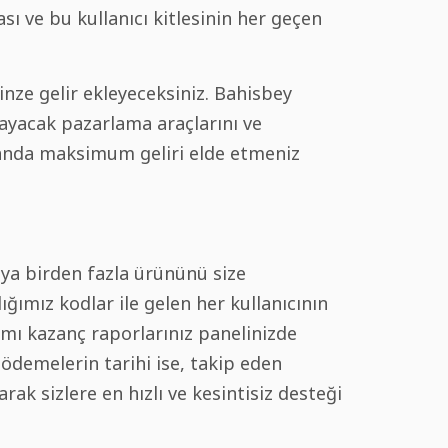
sı ve bu kullanıcı kitlesinin her geçen
inze gelir ekleyeceksiniz. Bahisbey
ğlayacak pazarlama araçlarını ve
amanda maksimum geliri elde etmeniz
ya birden fazla ürününü size
ığımız kodlar ile gelen her kullanıcının
amı kazanç raporlarınız panelinizde
 ödemelerin tarihi ise, takip eden
k sizlere en hızlı ve kesintisiz desteği