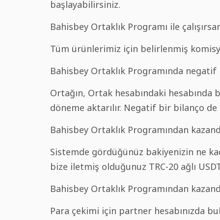
başlayabilirsiniz.
Bahisbey Ortaklık Programı ile çalışırs
Tüm ürünlerimiz için belirlenmiş komisyo
Bahisbey Ortaklık Programında negatif
Ortağın, Ortak hesabındaki hesabında böy
döneme aktarılır. Negatif bir bilanço de 
Bahisbey Ortaklık Programından kazandı
Sistemde gördüğünüz bakiyenizin ne kada
bize iletmiş olduğunuz TRC-20 ağlı USDT 
Bahisbey Ortaklık Programından kazandı
Para çekimi için partner hesabınızda b