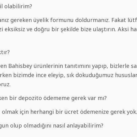
l olabilirim?
anız gereken üyelik formunu doldurmanız. Fakat lüt
 eksiksiz ve doğru bir şekilde bize ulaştırın. Aksi 
tır?
Bahisbey ürünlerinin tanıtımını yapıp, bizlerle satı
çerken bizimde ince eleyip, sık dokuduğumuz hususla
oruz.
ken bir depozito ödememe gerek var mı?
i olmak için herhangi bir ücret ödemenize gerek yok
un olup olmadığını nasıl anlayabilirim?