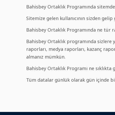
Bahisbey Ortaklık Programında sitemden
Sitemize gelen kullanıcının sizden gelip
Bahisbey Ortaklık Programında ne tür 
Bahisbey Ortaklık programında sizlere y
raporları, medya raporları, kazanç rapor
almanız mümkün.
Bahisbey Ortaklık Programı ne sıklıkta g
Tüm datalar günlük olarak gün içinde bi