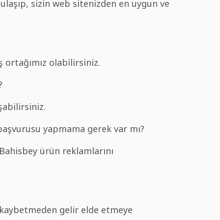
ulaşıp, sizin web sitenizden en uygun ve
ortağımız olabilirsiniz.
?
bilirsiniz.
e başvurusu yapmama gerek var mı?
 Bahisbey ürün reklamlarını
t kaybetmeden gelir elde etmeye